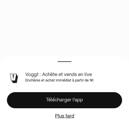
INFOS
Voggt : Achète et vends en live
DU
Enchères et achat immédiat à partir de 1€
SHOW
EN
LIVE
Konoha
Télécharger l'app
🦊
🍥
Plus tard
DATE
DU