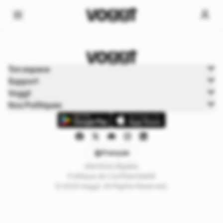
Home
Ton espace
Trading cards
Support
Boutiques
Voggt
Nos Politiques
Français
Mentions légales
Politique de Confidentialité
© 2025 Voggt. All Rights Reserved.