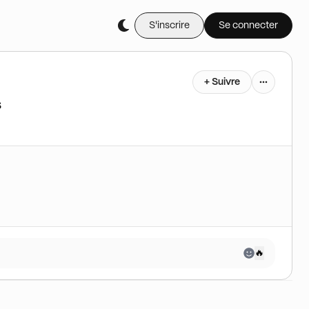
S'inscrire
Se connecter
+ Suivre
s
🔥