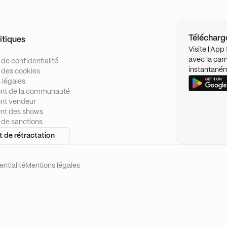
Télécharge
itiques
Visite l'Ap
avec la cam
 de confidentialité
instantané
e des cookies
 légales
nt de la communauté
nt vendeur
nt des shows
e de sanctions
t de rétractation
ntialité
Mentions légales