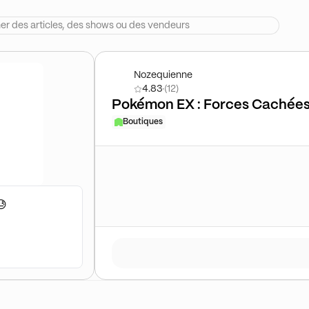
Nozequienne
4.83
·
(12)
Pokémon EX : Forces Cachée
Boutiques
😓