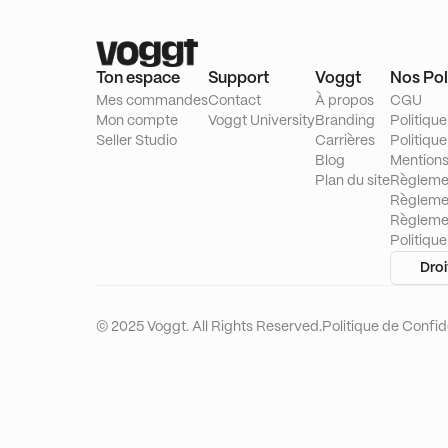
Ton espace
Support
Voggt
Nos Pol
Mes commandes
Contact
À propos
CGU
Mon compte
Voggt University
Branding
Politique
Seller Studio
Carrières
Politiqu
Blog
Mentions
Plan du site
Règleme
Règleme
Règleme
Politiqu
Droi
© 2025 Voggt. All Rights Reserved.
Politique de Confide