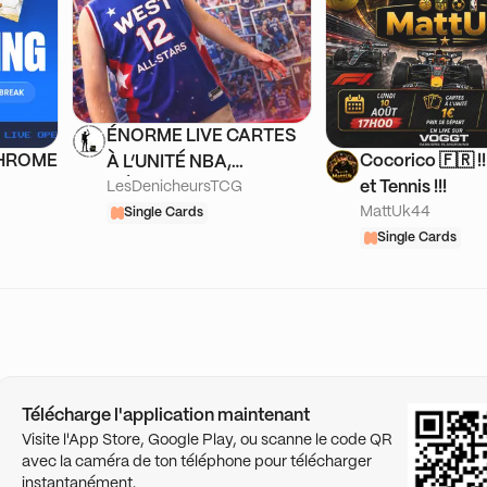
ÉNORME LIVE CARTES
CHROME
Cocorico 🇫🇷 !!
À L’UNITÉ NBA,
et Tennis !!!
LesDenicheursTCG
DÉNICHE TES BANGERS
MattUk44
!
Single Cards
Single Cards
Télécharge l'application maintenant
Visite l'App Store, Google Play, ou scanne le code QR
avec la caméra de ton téléphone pour télécharger
instantanément.