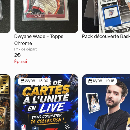
Dwyane Wade - Topps
Pack découverte Bask
Chrome
Prix de départ
2€
Épuisé
22/08 - 15:00
12/08 - 10:15