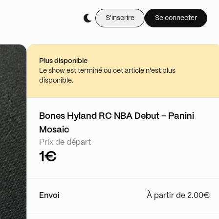
S'inscrire
Se connecter
Achète-le en li
✅ 🏀 1€ PDD NBA à l'
15/05 - 17:00
Plus disponible
Voir le show
Le show est terminé ou cet article n'est plus
disponible.
Bones Hyland RC NBA Debut – Panini
Mosaic
Prix de départ
1€
Envoi
À partir de 2.00€