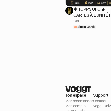
🥊 TOPPS UFC 🔥
CARTES À L’UNITÉ | 
CartEET
🔴 | AUTOGRAPHES
NUMÉROTÉES
Single Cards
Ton espace
Support
Mes commandes
Contact
Mon compte
Voggt Univ