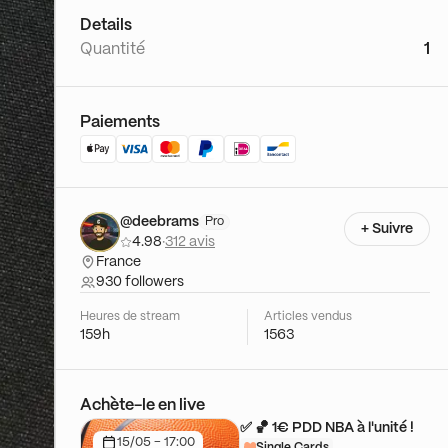
Details
Quantité
1
Paiements
@deebrams
Pro
+ Suivre
4.98
·
312 avis
France
930 followers
Heures de stream
Articles vendus
159h
1563
Achète-le en live
✅ 🏀 1€ PDD NBA à l'unité !
15/05 - 17:00
Single Cards