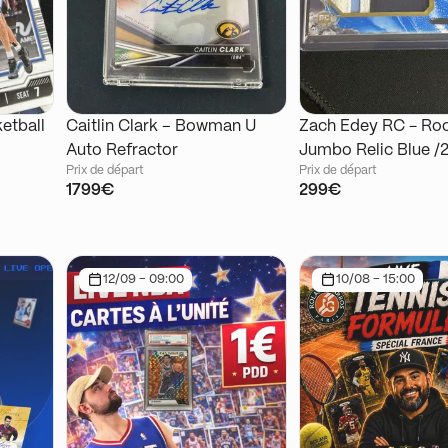
etball
Caitlin Clark – Bowman U
Zach Edey RC - Ro
Auto Refractor
Jumbo Relic Blue /2
Prix de départ
Prix de départ
Topps Inception
1799€
299€
12/09 - 09:00
10/08 - 15:00