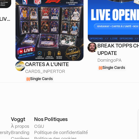
LIVE
 &
BREAK TOPPS 
UPDATE
DomingoPA
CARTES A L'UNITE
Single Cards
CARDS_INPERTOR
Single Cards
Voggt
Nos Politiques
À propos
CGU
ersity
Branding
Politique de confidentialité