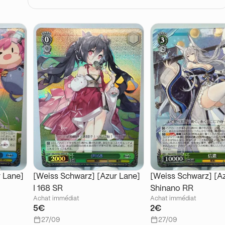
 Lane]
[Weiss Schwarz] [Azur Lane]
[Weiss Schwarz] [A
I 168 SR
Shinano RR
Achat immédiat
Achat immédiat
5€
2€
27/09
27/09