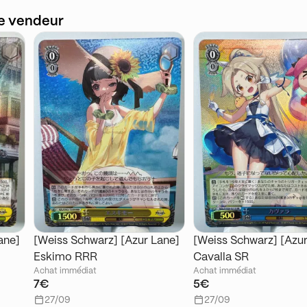
ce vendeur
ane]
[Weiss Schwarz] [Azur Lane]
[Weiss Schwarz] [Azur
Eskimo RRR
Cavalla SR
Achat immédiat
Achat immédiat
7€
5€
27/09
27/09