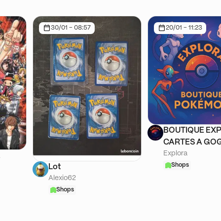
30/01 - 08:57
20/01 - 11:23
BOUTIQUE EXP
CARTES A GOG
Explora
A
Shops
Lot
Alexio62
Shops