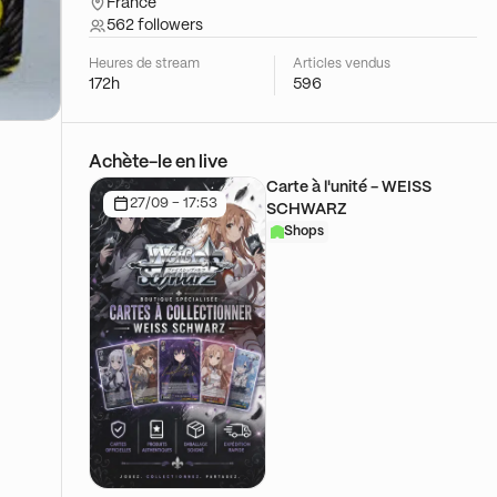
France
562 followers
Heures de stream
Articles vendus
172h
596
Achète-le en live
Carte à l'unité - WEISS
27/09 - 17:53
SCHWARZ
Shops