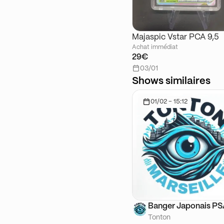
Majaspic Vstar PCA 9,5
Achat immédiat
29€
03/01
Shows similaires
01/02 - 15:12
Banger Japonais P
Tonton