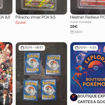
CA 9,5
Pikachu Vmax PCA 9,5
Heatran Radieux PC
Achat immédiat
Épuisé
29€
03/01
30/01 - 08:57
20/01 - 11:23
BOUTIQUE EXP
CARTES A GOG