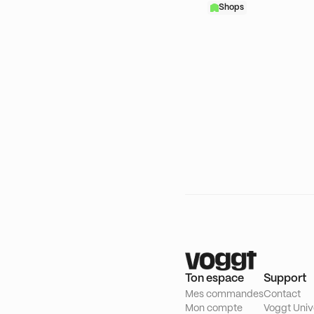
Shops
Ton espace
Support
Mes commandes
Contact
Mon compte
Voggt Univ