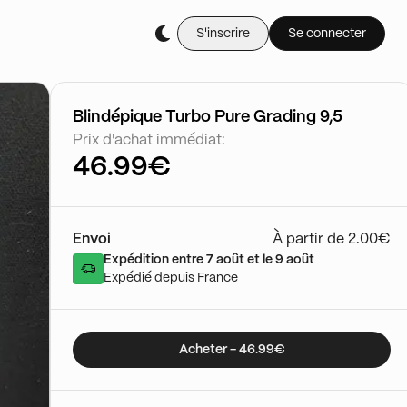
S'inscrire
Se connecter
Achète-le en li
Cartes Gradée
03/01 - 15:50
Voir le show
Blindépique Turbo Pure Grading 9,5
Prix d'achat immédiat:
46.99€
Envoi
À partir de 2.00€
Expédition entre 7 août et le 9 août
Expédié depuis France
Acheter - 46.99€