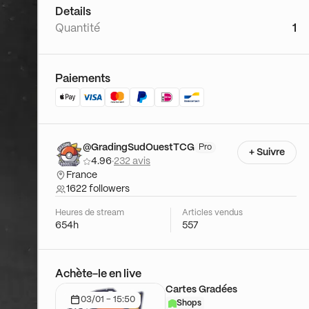
Details
Quantité
1
Paiements
@GradingSudOuestTCG
Pro
+ Suivre
4.96
·
232 avis
France
1622 followers
Heures de stream
Articles vendus
654h
557
Achète-le en live
Cartes Gradées
03/01 - 15:50
Shops