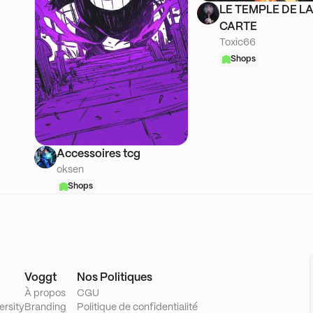
LE TEMPLE DE L
CARTE
Toxic66
Shops
Accessoires tcg
oksen
Shops
Voggt
Nos Politiques
À propos
CGU
ersity
Branding
Politique de confidentialité