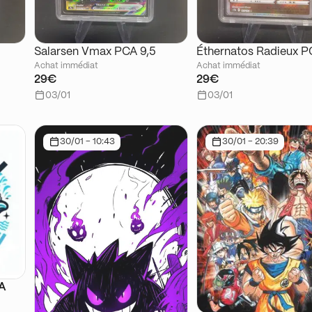
Salarsen Vmax PCA 9,5
Éthernatos Radieux P
Achat immédiat
Achat immédiat
29€
29€
03/01
03/01
30/01 - 10:43
30/01 - 20:39
SA