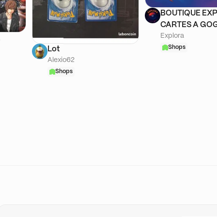
BOUTIQUE EXP
CARTES A GOG
Explora
A
Shops
Lot
Alexio62
Shops