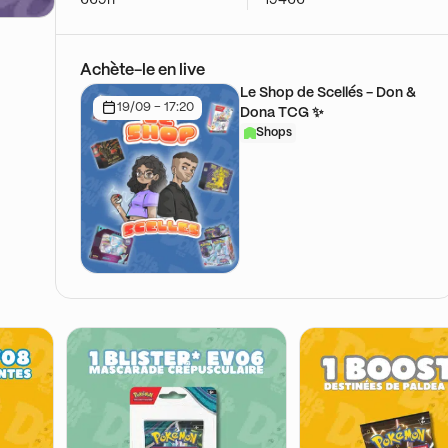
Achète-le en live
Le Shop de Scellés - Don &
19/09 - 17:20
Dona TCG ✨
Shops