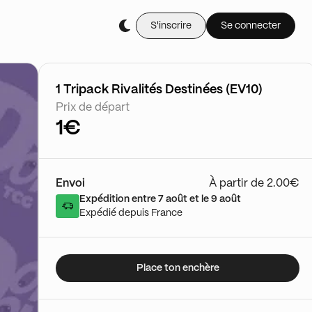
S'inscrire
Se connecter
Achète-le en li
Le Shop de Scellés - Don 
19/09 - 17:20
Voir le show
1 Tripack Rivalités Destinées (EV10)
Prix de départ
1€
Envoi
À partir de 2.00€
Expédition entre 7 août et le 9 août
Expédié depuis France
Place ton enchère