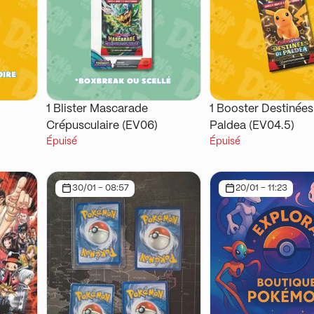
1 Blister Mascarade
1 Booster Destinées
Crépusculaire (EV06)
Paldea (EV04.5)
Épuisé
Épuisé
30/01 - 08:57
20/01 - 11:23