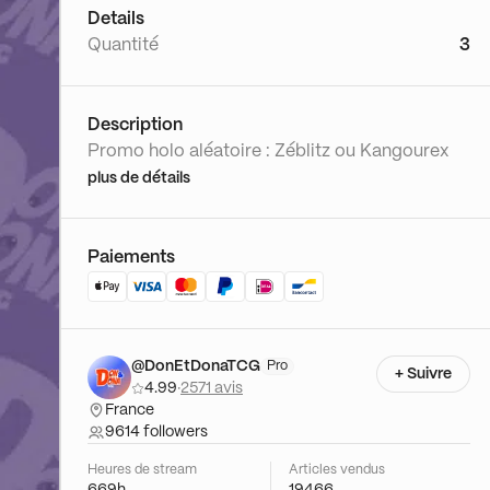
Details
Quantité
3
Description
Promo holo aléatoire : Zéblitz ou Kangourex
plus de détails
Paiements
@DonEtDonaTCG
Pro
+ Suivre
4.99
·
2571 avis
France
9614 followers
Heures de stream
Articles vendus
669h
19466