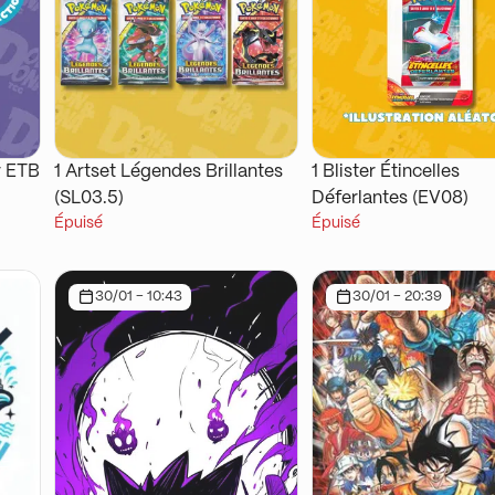
r ETB
1 Artset Légendes Brillantes
1 Blister Étincelles
(SL03.5)
Déferlantes (EV08)
Épuisé
Épuisé
30/01 - 10:43
30/01 - 20:39