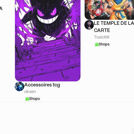
SA
LE TEMPLE DE L
CARTE
Toxic66
Shops
Accessoires tcg
oksen
Shops