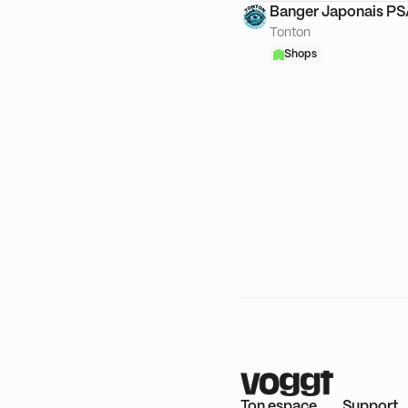
Banger Japonais P
Tonton
Shops
Ton espace
Support