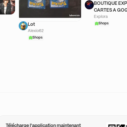
BOUTIQUE EXP
CARTES A GOG
Explora
A
Shops
Lot
Alexio62
Shops
Télécharge l'application maintenant