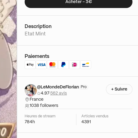
Acheter - 3€
Description
Etat Mint
Paiements
@LeMondeDeFlorian
Pro
+ Suivre
4.97
·
562 avis
France
1038 followers
Heures de stream
Articles vendus
784h
4391