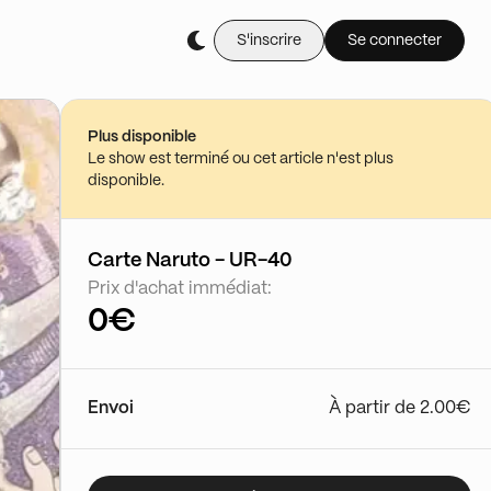
S'inscrire
Se connecter
Achète-le en li
CARTES A L’UNITE NARUTO 
08/09 - 13:16
Plus disponible
Voir le show
Le show est terminé ou cet article n'est plus
disponible.
Carte Naruto - UR-40
Prix d'achat immédiat:
0€
Envoi
À partir de 2.00€