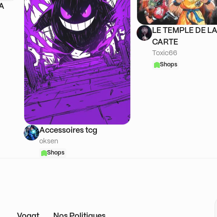
SA
LE TEMPLE DE L
CARTE
Toxic66
Shops
Accessoires tcg
oksen
Shops
Voggt
Nos Politiques