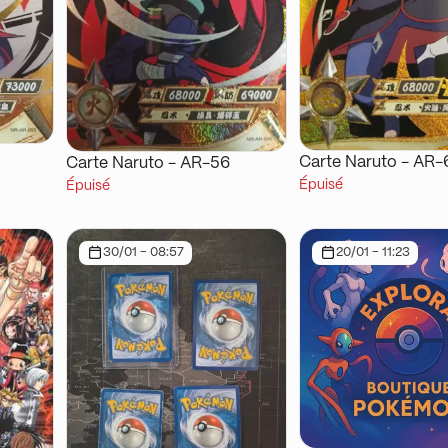
Carte Naruto - AR-
Carte Naruto - AR-56
Épuisé
Épuisé
30/01 - 08:57
20/01 - 11:23