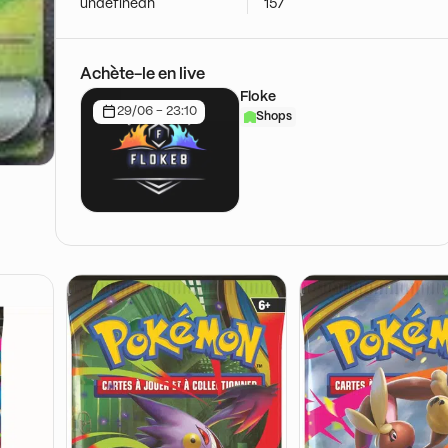
undefinedh
157
Achète-le en live
Floke
29/06 - 23:10
Shops