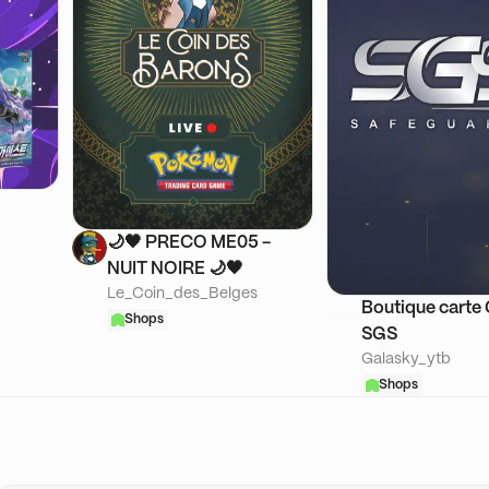
🌙​🖤 PRECO ME05 -
NUIT NOIRE 🌙​🖤
Le_Coin_des_Belges
Boutique carte
Shops
SGS
Galasky_ytb
Shops