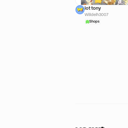
lot tony
Willdelh3007
Shops