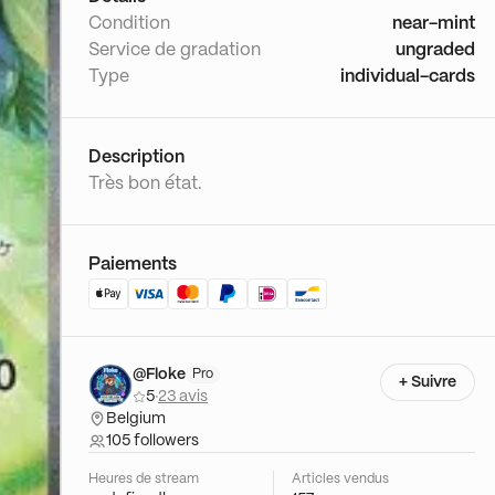
Condition
near-mint
Service de gradation
ungraded
Type
individual-cards
Description
Très bon état.
Paiements
@Floke
Pro
+ Suivre
5
·
23 avis
Belgium
105 followers
Heures de stream
Articles vendus