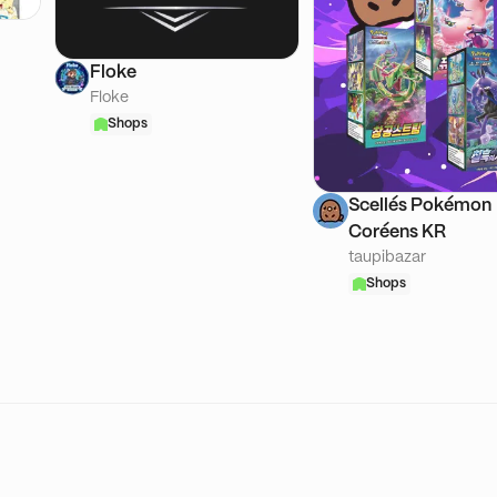
Floke
Floke
Shops
Scellés Pokémon
Coréens KR
taupibazar
Shops