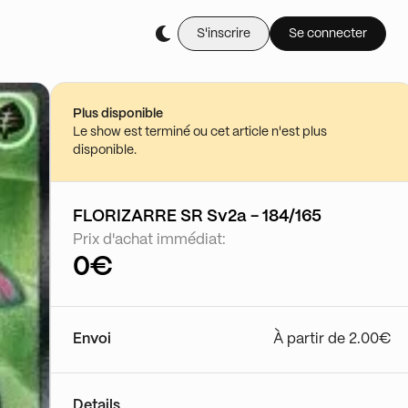
S'inscrire
Se connecter
Achète-le en li
Floke
29/06 - 23:10
Plus disponible
Voir le show
Le show est terminé ou cet article n'est plus
disponible.
FLORIZARRE SR Sv2a - 184/165
Prix d'achat immédiat:
0€
Envoi
À partir de 2.00€
Details