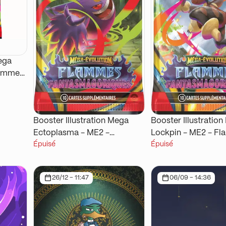
ega
lammes
Booster Illustration Mega
Booster Illustratio
Ectoplasma - ME2 -
Lockpin - ME2 - F
Épuisé
Épuisé
Flammes Fantasmagoriques
Fantasmagoriques
26/12 - 11:47
06/09 - 14:36