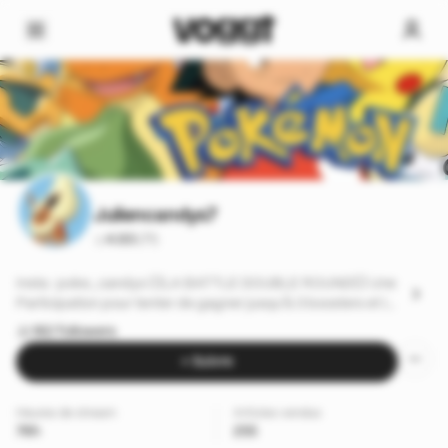
Juliencandys7
4.93
·
(71)
Insta : poke_candys 💥LA BATTLE DOUBLE ROUND💥 Une
Participation pour tenter de gagner jusqu’à 3 boosters et le
cadeau 🎁 📚La Règle 📚 4 Combattants participent 1V1
182 followers
d’un côté & 1V1 de l’autre Les deux meilleurs hits
+ Suivre
s’affrontent de nouveau et le meilleur remporte le dernier
booster de la pyramide et le cadeau ! 💀Il est possible de
jouer en tout ou rien, le meilleur combatant de chaque
Heures de stream
Articles vendus
round remporte les cartes de son adversaire à chaque tour
76h
255
💀