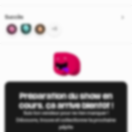
Succès
+8
Préparation du show en
cours, ça arrive bientôt !
Suis ton vendeur pour ne rien manquer !
Découvre, trouve et collectionne ta prochaine
pépite