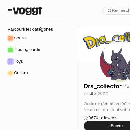
Parcourir les catégories
Sports
Trading cards
Toys
Culture
Dra_collector
Pro
4.95
·
(2627)
Code de réduction 10€ s
1er achat en créant vot
: BOB945562 Instagram :
9670 followers
dra_collector
+ Suivre