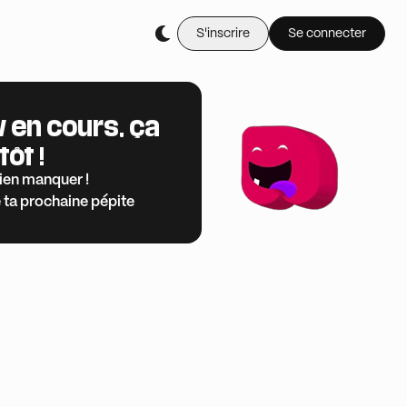
S'inscrire
Se connecter
 en cours, ça
tôt !
rien manquer !
 ta prochaine pépite