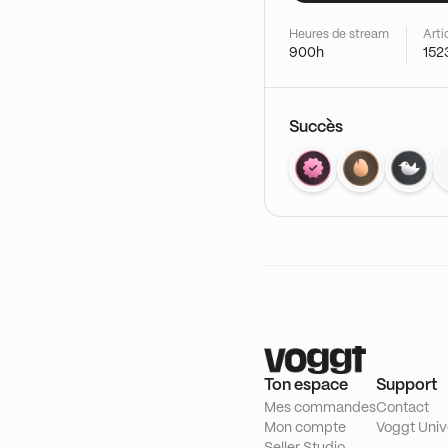
Heures de stream
Arti
900h
152
Succès
Ton espace
Support
Mes commandes
Contact
Mon compte
Voggt Univ