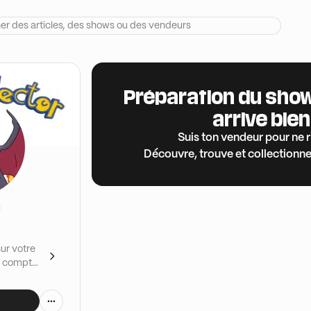
Préparation du show
arrive bien
Suis ton vendeur pour ne 
Découvre, trouve et collectionne
ur votre
re compte