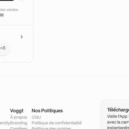
cles vendus
38
+8
Télécharge
Voggt
Nos Politiques
Visite l'Ap
À propos
CGU
avec la cam
ersity
Branding
Politique de confidentialité
instantané