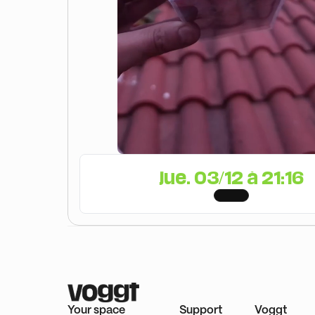
jue. 03/12 à 21:16
Your space
Support
Voggt