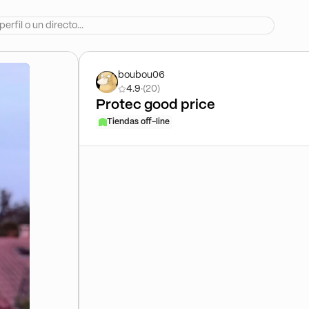
boubou06
4.9
·
(20)
Protec good price
Tiendas off-line