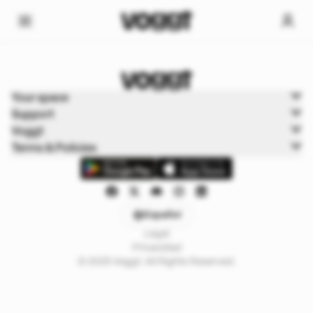
Home
Your space
Cartas de juego
Support
Cartas Pokémon
Voggt
Terms & Policies
Español
Legal
Privacidad
© 2025 Voggt. All Rights Reserved.