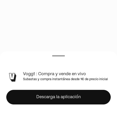
Vintage
Voggt : Compra y vende en vivo
show
Subastas y compra instantánea desde 1€ de precio inicial
🇯🇵
Cartes
gradées
Descarga la aplicación
PSA
10
et