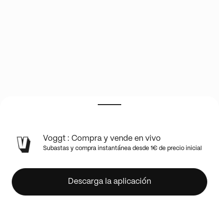
BILOUP
Voggt : Compra y vende en vivo
ET
Subastas y compra instantánea desde 1€ de precio inicial
ADRI
PARTIE
2
Descarga la aplicación
!!
LOOSE
GRADEE