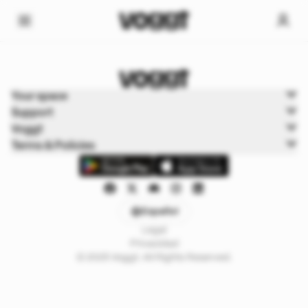
Home
Your space
Cartas de juego
Support
Cartas Pokémon
Voggt
Terms & Policies
Español
Legal
Privacidad
© 2025 Voggt. All Rights Reserved.