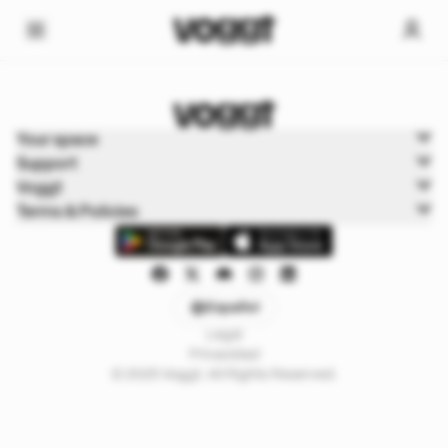
Home
Your space
Deportes
Support
Boxbreak
Voggt
Terms & Policies
Español
Legal
Privacidad
© 2025 Voggt. All Rights Reserved.