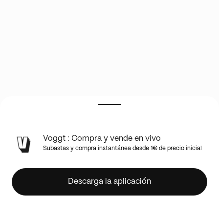
⚾
Voggt : Compra y vende en vivo
✨
Subastas y compra instantánea desde 1€ de precio inicial
BOXBREAK
NEW
TOPPS
Descarga la aplicación
BASEBALL
INCEPTION
2025