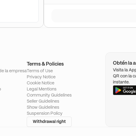
Obtén la a
Terms & Policies
Visita la A
de la empresa
Terms of Use
QR con la c
Privacy Notice
instante.
Cookie Notice
o
Legal Mentions
Community Guidelines
Seller Guidelines
Show Guidelines
Suspension Policy
Withdrawal right