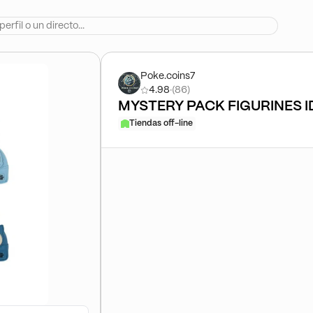
Poke.coins7
4.98
·
(86)
MYSTERY PACK FIGURINES I
Tiendas off-line