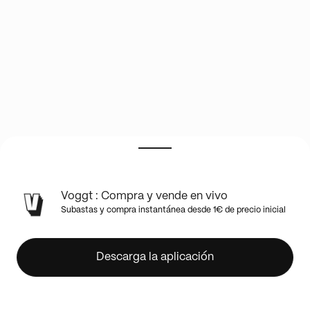
✨CARTES
Voggt : Compra y vende en vivo
LOOSE
Subastas y compra instantánea desde 1€ de precio inicial
E&B
+
EV
Descarga la aplicación
+
ME✨
À