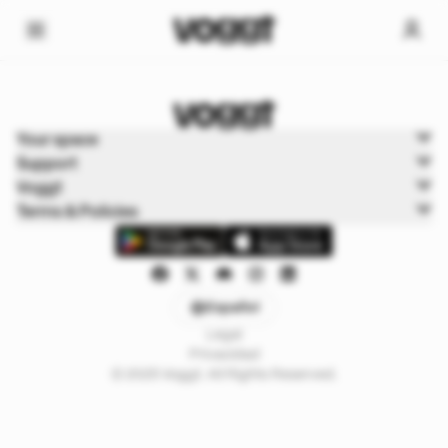
Home
Your space
Cartas de juego
Support
Cartas Pokémon
Voggt
Terms & Policies
Español
Legal
Privacidad
© 2025 Voggt. All Rights Reserved.