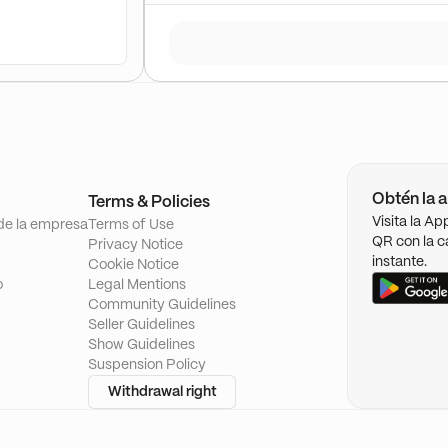
Obtén la a
Terms & Policies
Visita la A
de la empresa
Terms of Use
QR con la c
Privacy Notice
instante.
Cookie Notice
o
Legal Mentions
Community Guidelines
Seller Guidelines
Show Guidelines
Suspension Policy
Withdrawal right