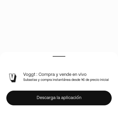
Bowman
Voggt : Compra y vende en vivo
Value
Subastas y compra instantánea desde 1€ de precio inicial
Box
Random
Team
Descarga la aplicación
Budget
Break
#366