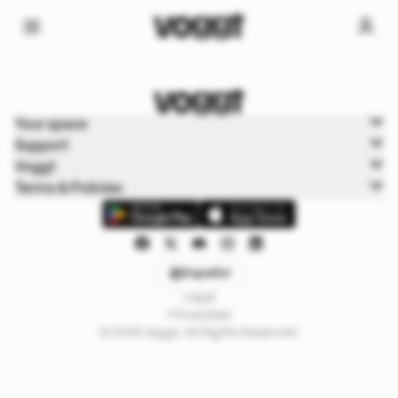
Home
Your space
Deportes
Support
Fútbol americano
Voggt
Terms & Policies
Español
Legal
Privacidad
© 2025 Voggt. All Rights Reserved.