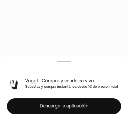
*
Voggt : Compra y vende en vivo
Pick
Subastas y compra instantánea desde 1€ de precio inicial
Your
Price
Premiere
Descarga la aplicación
*
NFL
Break