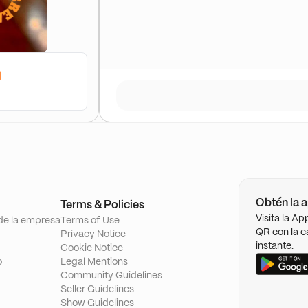
0
Obtén la a
Terms & Policies
Visita la A
de la empresa
Terms of Use
QR con la c
Privacy Notice
instante.
Cookie Notice
o
Legal Mentions
Community Guidelines
Seller Guidelines
Show Guidelines