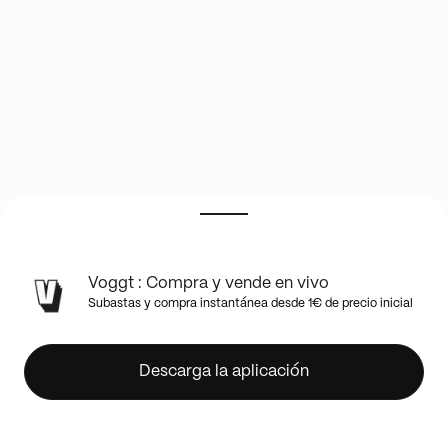
Saint
Voggt : Compra y vende en vivo
Seiya
Subastas y compra instantánea desde 1€ de precio inicial
-
Kayou
-
Descarga la aplicación
W01
1
case
du