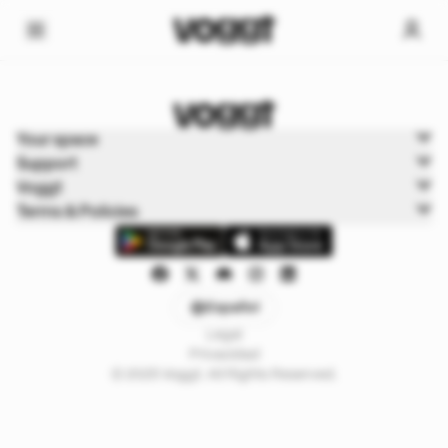
Home
Your space
Cartas de juego
Support
Otros TCG
Voggt
Terms & Policies
Español
Legal
Privacidad
© 2025 Voggt. All Rights Reserved.