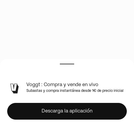
💥
Voggt : Compra y vende en vivo
PANINI
Subastas y compra instantánea desde 1€ de precio inicial
DONRUSS
NBA
25
Descarga la aplicación
-
26
💥