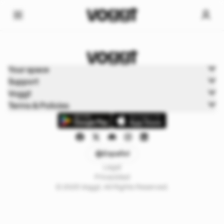
Home
Your space
Deportes
Support
Boxbreak
Voggt
Terms & Policies
Español
Legal
Privacidad
© 2025 Voggt. All Rights Reserved.