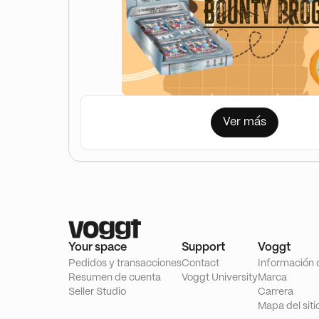
Ver más
Your space
Support
Voggt
Pedidos y transacciones
Contact
Información 
Resumen de cuenta
Voggt University
Marca
Seller Studio
Carrera
Mapa del siti