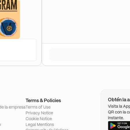
Obtén la a
Terms & Policies
Visita la A
de la empresa
Terms of Use
QR con la c
Privacy Notice
instante.
Cookie Notice
o
Legal Mentions