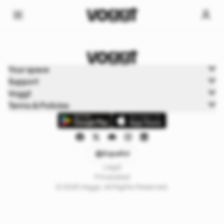
Home
Your space
Cartas de juego
Support
Cartas Pokémon
Voggt
Terms & Policies
Español
Legal
Privacidad
© 2025 Voggt. All Rights Reserved.