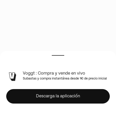
Live
Voggt : Compra y vende en vivo
FULL
Subastas y compra instantánea desde 1€ de precio inicial
FR
Multi-
séries
Descarga la aplicación
a
l'unité