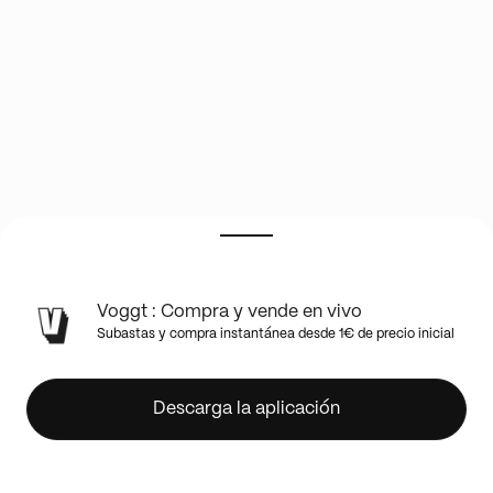
Base
Voggt : Compra y vende en vivo
Set
Subastas y compra instantánea desde 1€ de precio inicial
1st
Edition
Break!
Descarga la aplicación
Boxbreak
Pokémon