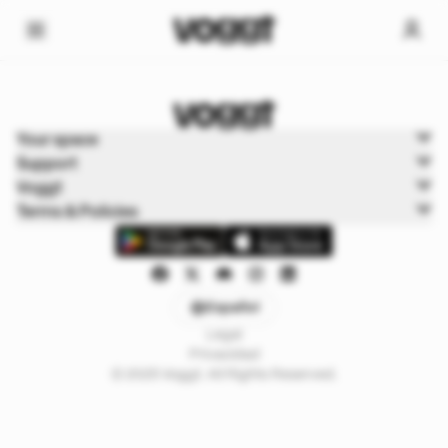
Home
Your space
Cartas de juego
Support
Boxbreak Pokémon
Voggt
Terms & Policies
Español
Legal
Privacidad
© 2025 Voggt. All Rights Reserved.