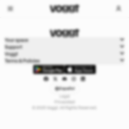
Home
Your space
Cartas de juego
Support
Tiendas off-line
Voggt
Terms & Policies
Español
Legal
Privacidad
© 2025 Voggt. All Rights Reserved.