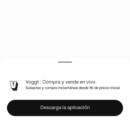
Pokémon
Voggt : Compra y vende en vivo
Sceller
Subastas y compra instantánea desde 1€ de precio inicial
20/10/2026
23:28
Descarga la aplicación
Tiendas
off-line
@pokecristo
+
5