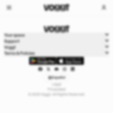
Home
Your space
Cartas de juego
Support
Cartas Pokémon
Voggt
Terms & Policies
Español
Legal
Privacidad
© 2025 Voggt. All Rights Reserved.