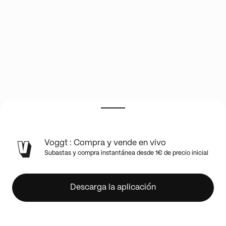
🇯🇵
Voggt : Compra y vende en vivo
JAPAN
Subastas y compra instantánea desde 1€ de precio inicial
SHOW
🇯🇵
RECENT
Descarga la aplicación
POKEMON
⭐️
1