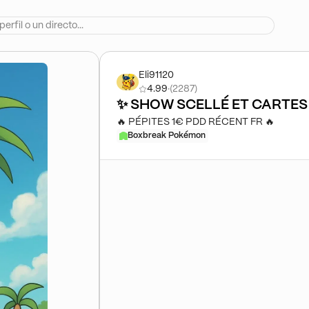
Eli91120
4.99
·
(2287)
✨ SHOW SCELLÉ ET CARTES
🔥 PÉPITES 1€ PDD RÉCENT FR 🔥
Boxbreak Pokémon