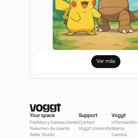
Ver más
Your space
Support
Voggt
Pedidos y transacciones
Contact
Información 
Resumen de cuenta
Voggt University
Marca
Seller Studio
Carrera