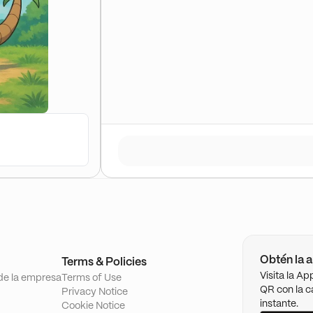
Obtén la a
Terms & Policies
Visita la A
de la empresa
Terms of Use
QR con la c
Privacy Notice
instante.
Cookie Notice