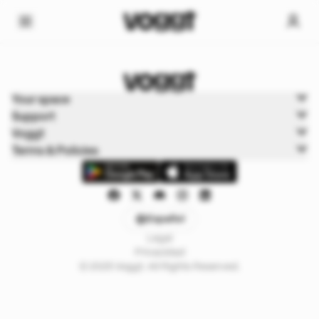
Home
Your space
Cartas de juego
Support
Cartas Pokémon
Voggt
Terms & Policies
Español
Legal
Privacidad
© 2025 Voggt. All Rights Reserved.