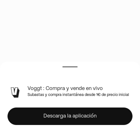
🔥
Voggt : Compra y vende en vivo
MEGA
Subastas y compra instantánea desde 1€ de precio inicial
CARD
SHOW
,
Descarga la aplicación
ALT
,
TAG