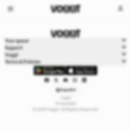
Home
Your space
Cartas de juego
Support
Boxbreak Pokémon
Voggt
Terms & Policies
Español
Legal
Privacidad
© 2025 Voggt. All Rights Reserved.