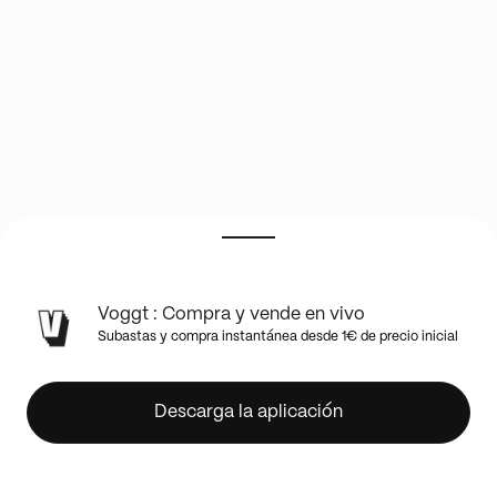
LIVE
Voggt : Compra y vende en vivo
POKÉMON
Subastas y compra instantánea desde 1€ de precio inicial
🔥
Déballage
des
Descarga la aplicación
coffrets
en
stock