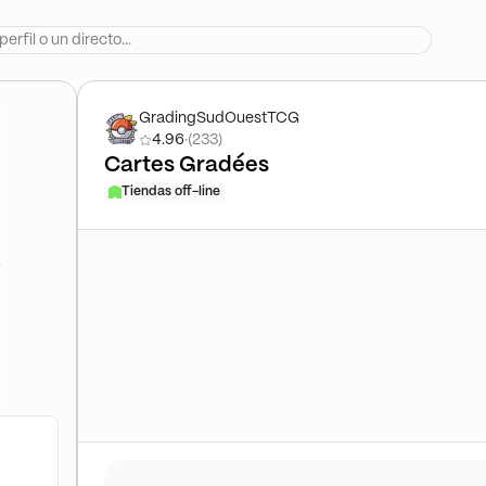
GradingSudOuestTCG
4.96
·
(233)
Cartes Gradées
Tiendas off-line