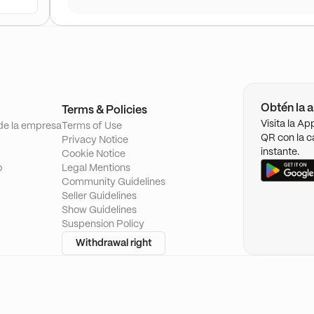
Obtén la a
Terms & Policies
Visita la A
de la empresa
Terms of Use
QR con la c
Privacy Notice
instante.
Cookie Notice
o
Legal Mentions
Community Guidelines
Seller Guidelines
Show Guidelines
Suspension Policy
Withdrawal right