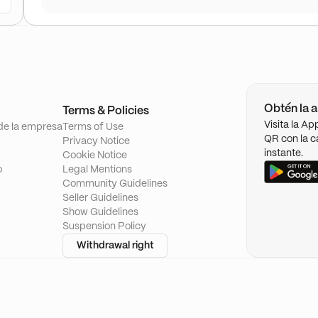
Obtén la a
Terms & Policies
Visita la A
de la empresa
Terms of Use
QR con la c
Privacy Notice
instante.
Cookie Notice
o
Legal Mentions
Community Guidelines
Seller Guidelines
Show Guidelines
Suspension Policy
Withdrawal right