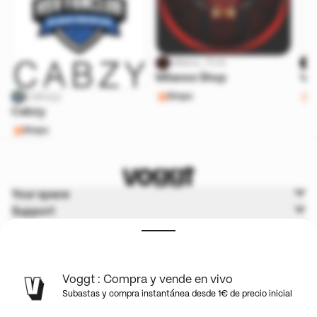
Milano_TCG
Milanos Shop
Ve
Cabzyy
Shops
S
Cabzy
Shops
Your space
Support
Voggt
Terms & Policies
Voggt : Compra y vende en vivo
Subastas y compra instantánea desde 1€ de precio inicial
Español