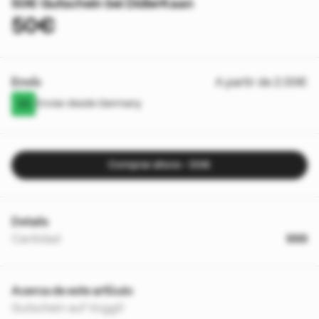
50€ Gutschein bei DidierKaan
50€
Envío
A partir de 2.00€
Enviar desde Germany
Comprar ahora - 50€
Details
Cantidad
999
Acerca de este artículo
Gutschein auf Voggt!