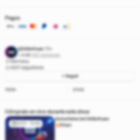
Pagos
@DidierKaan
Pro
4.98
·
1197 opiniones
Germany
4207 seguidores
+ Seguir
1193h
21149
Cómpralo en vivo durante este show
Gutscheine bei DidierKaan
01/12 - 13:48
Shops