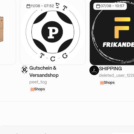
11/08 - 07:52
07/08 - 10:57
Gutschein &
SHIPPING
Versandshop
deleted_user_122
peet_tcg
Shops
Shops