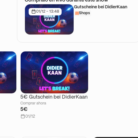
Cómpralo en vivo durante este show
Gutscheine bei DidierKaan
01/12 - 13:48
Shops
5€ Gutschein bei DidierKaan
Comprar ahora
5€
01/12