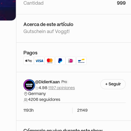
Cantidad
999
Acerca de este artículo
Gutschein auf Voggt!
Pagos
@DidierKaan
Pro
+ Seguir
4.98
·
1197 opiniones
Germany
4206 seguidores
1193h
21149