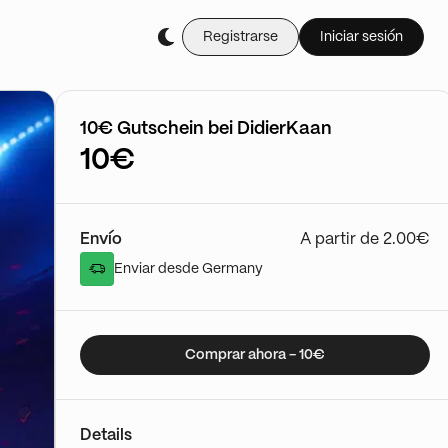
Registrarse
Iniciar sesión
Cómpralo en vivo durant
Gutscheine bei Didi
01/12 - 13:48
Ir al show
10€ Gutschein bei DidierKaan
10€
Envío
A partir de 2.00€
Enviar desde Germany
Comprar ahora - 10€
Details