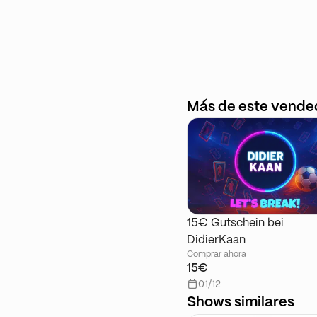
Más de este vende
15€ Gutschein bei
DidierKaan
Comprar ahora
15€
01/12
Shows similares