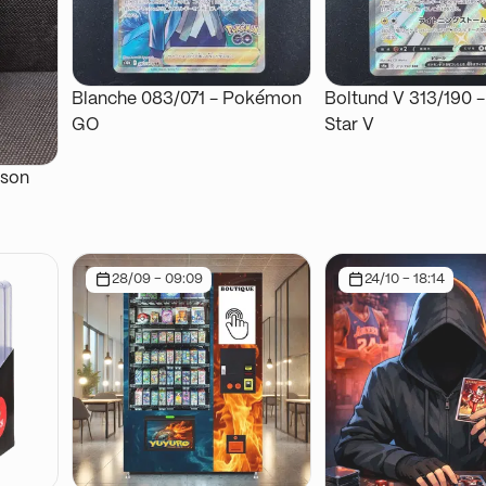
Blanche 083/071 - Pokémon
Boltund V 313/190 -
GO
Star V
mson
28/09 - 09:09
24/10 - 18:14