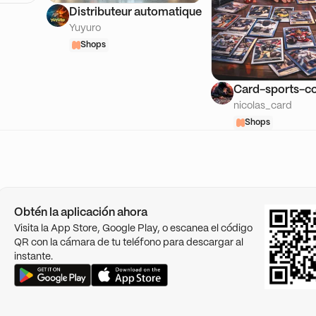
Distributeur automatique
Yuyuro
Shops
Card-sports-co
nicolas_card
Shops
Obtén la aplicación ahora
Visita la App Store, Google Play, o escanea el código
QR con la cámara de tu teléfono para descargar al
instante.