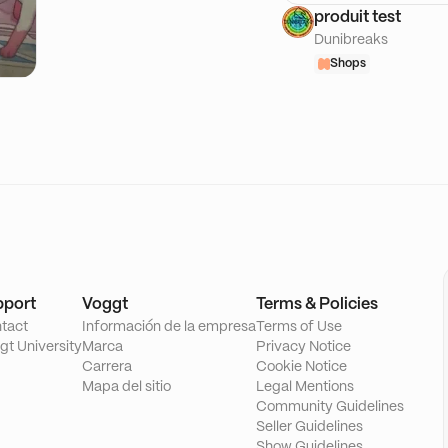
produit test
Dunibreaks
Shops
pport
Voggt
Terms & Policies
tact
Información de la empresa
Terms of Use
gt University
Marca
Privacy Notice
Carrera
Cookie Notice
Mapa del sitio
Legal Mentions
Community Guidelines
Seller Guidelines
Show Guidelines