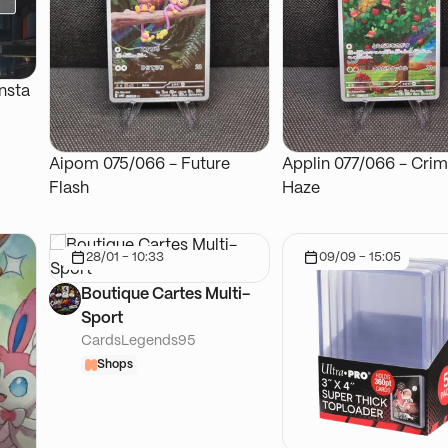
insta
Aipom 075/066 - Future
Applin 077/066 - Cri
Flash
Haze
28/01 - 10:33
09/09 - 15:05
Boutique Cartes Multi-
Sport
CardsLegends95
Shops