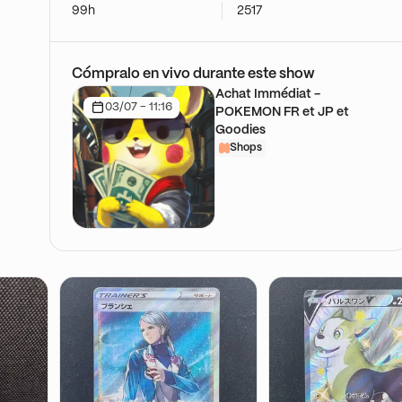
99h
2517
Cómpralo en vivo durante este show
Achat Immédiat -
03/07 - 11:16
POKEMON FR et JP et
Goodies
Shops