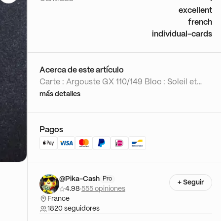
excellent
french
individual-cards
Acerca de este artículo
Carte : Argouste GX 110/149 Bloc : Soleil et
Lune Série : Soleil et Lune Langue : Français
más detalles
Etat : Excellent Nom traduit : Gumshoos GX
Identifiant de stockage :
PKFRUN844804450623
Pagos
@Pika-Cash
Pro
+ Seguir
4.98
·
555 opiniones
France
1820 seguidores