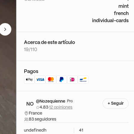
mint
french
individual-cards
Acerca de este artículo
19/110
Pagos
@Nozequienne
Pro
+ Seguir
NO
4.83
·
12 opiniones
France
83 seguidores
undefinedh
41