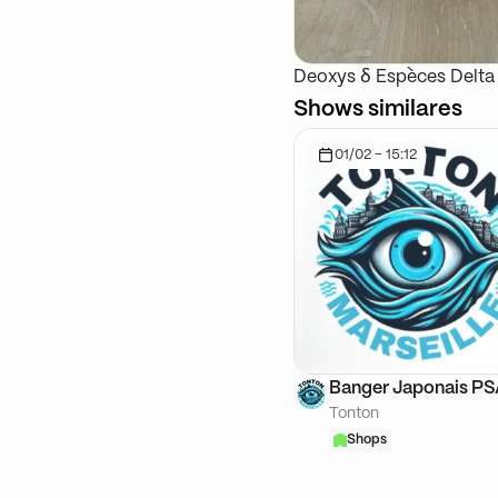
Deoxys ẟ Espèces Delta
Shows similares
01/02 - 15:12
Banger Japonais P
Tonton
Shops