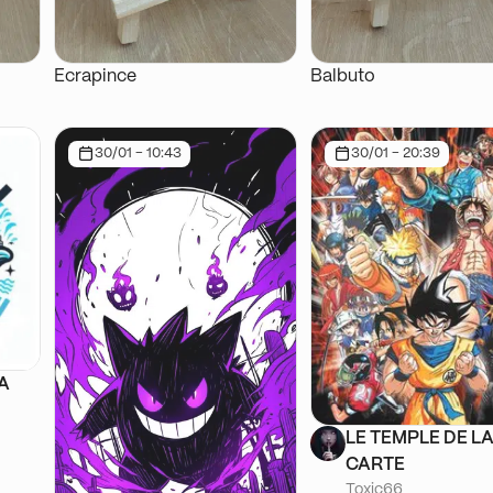
Ecrapince
Balbuto
30/01 - 10:43
30/01 - 20:39
SA
LE TEMPLE DE L
CARTE
Toxic66