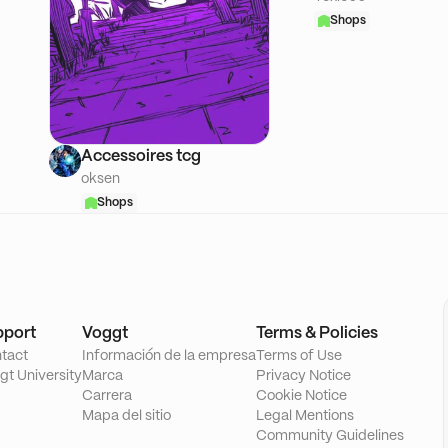
Shops
Accessoires tcg
oksen
Shops
pport
Voggt
Terms & Policies
tact
Información de la empresa
Terms of Use
gt University
Marca
Privacy Notice
Carrera
Cookie Notice
Mapa del sitio
Legal Mentions
Community Guidelines