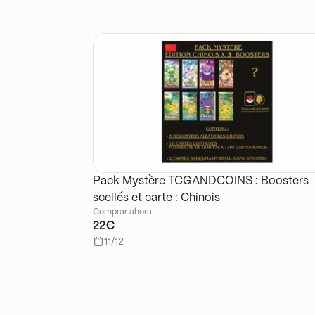
Pack Mystère TCGANDCOINS : Boosters
scellés et carte : Chinois
Comprar ahora
22€
11/12