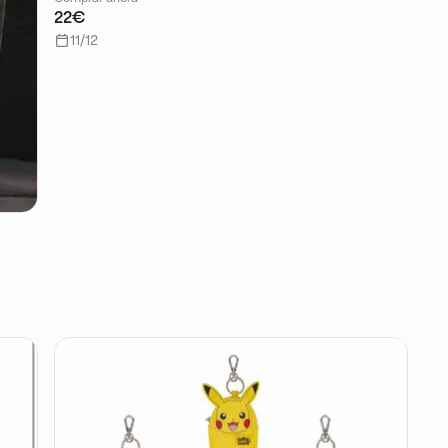
22€
11/12