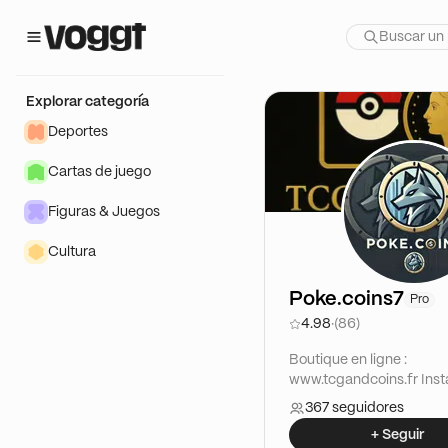
Explorar categoría
Deportes
Cartas de juego
Figuras & Juegos
Cultura
Poke.coins7
Pro
4.98
·
(86)
Boutique en ligne :
www.tcgandcoins.fr Inst
Poke.coins7 et TCGAN
367 seguidores
Vendeur professionnel d
+ Seguir
Card Gaming (TCG) Pok