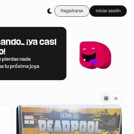
Registrarse
Iniciar sesión
ando… ¡ya casi
o!
e pierdas nada
na tu próxima joya