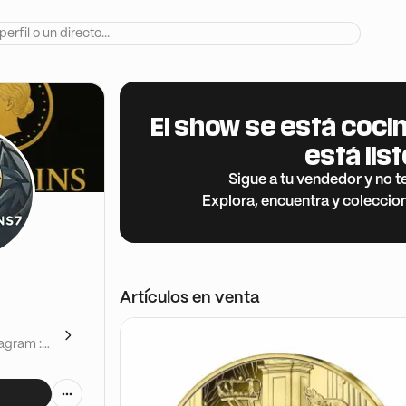
El show se está cocin
está list
Sigue a tu vendedor y no t
Explora, encuentra y coleccio
Artículos en venta
agram :
DCOINS
e Trading
emon, et