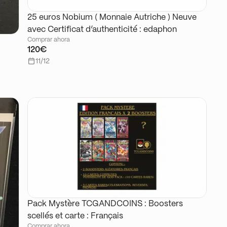
25 euros Nobium ( Monnaie Autriche ) Neuve
avec Certificat d’authenticité : edaphon
Comprar ahora
120€
11/12
Pack Mystère TCGANDCOINS : Boosters
scellés et carte : Français
Comprar ahora