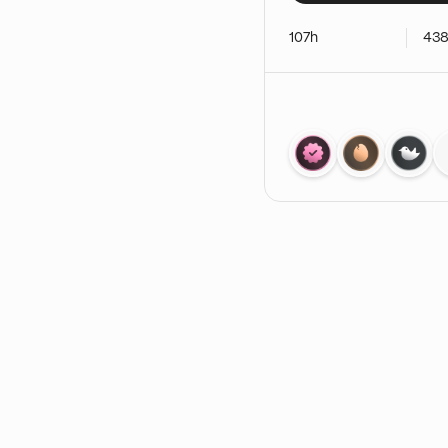
monnaie 💴
107h
43