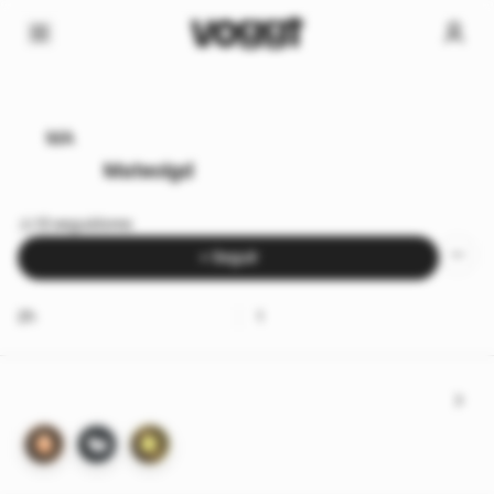
MA
Mateolgd
13 seguidores
+ Seguir
2h
1