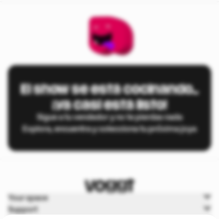
El show se está cocinando…
¡ya casi está listo!
Sigue a tu vendedor y no te pierdas nada
Explora, encuentra y colecciona tu próxima joya
Your space
Support