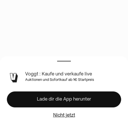
INFO
Voggt : Kaufe und verkaufe live
ZUR
Auktionen und Sofortkauf ab 1€ Startpreis
LIVE-
SHOW
LIVE
Lade dir die App herunter
VOGGT
🔥
Cartes
Nicht jetzt
Pokémon
Gradées