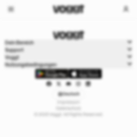
Home
Dein Bereich
Trading cards
Support
Pokémonkarten
Voggt
Nutzungsbedingungen
Deutsch
Impressum
Datenschutz
© 2025 Voggt. All Rights Reserved.