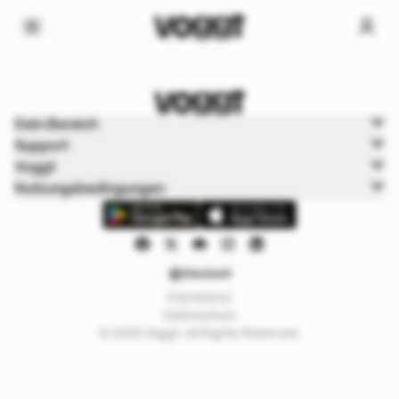
Home
Dein Bereich
Trading cards
Support
Disney
Voggt
Nutzungsbedingungen
Deutsch
Impressum
Datenschutz
© 2025 Voggt. All Rights Reserved.