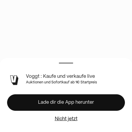
INFO
Voggt : Kaufe und verkaufe live
ZUR
Auktionen und Sofortkauf ab 1€ Startpreis
LIVE-
SHOW
PIXAR
Lade dir die App herunter
NOUS
VOILÀ
🚴
Nicht jetzt
LORCANA
CHAPITRE