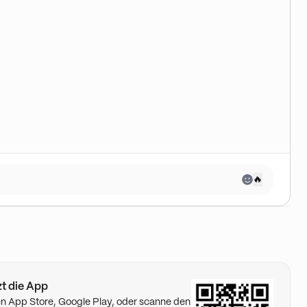
🔥
tzt die App
n App Store, Google Play, oder scanne den