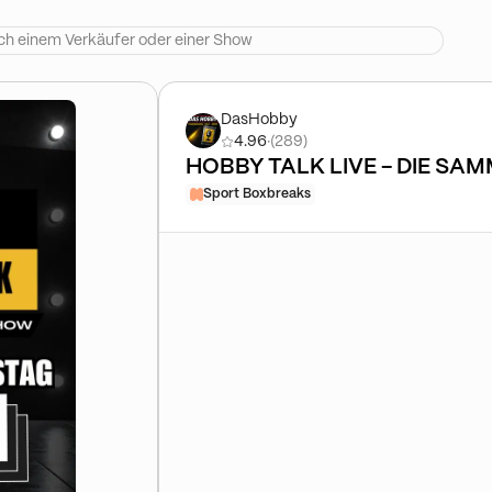
DasHobby
4.96
·
(289)
HOBBY TALK LIVE - DIE S
Sport Boxbreaks