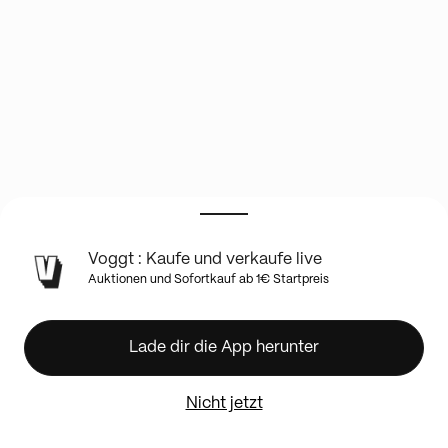
INFO
Voggt : Kaufe und verkaufe live
ZUR
Auktionen und Sofortkauf ab 1€ Startpreis
LIVE-
SHOW
Boxbreak
Lade dir die App herunter
&
scellé
!
Nicht jetzt
Banger
??