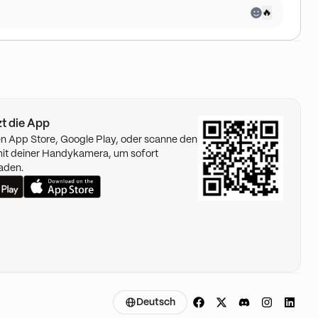
🔥
tzt die App
n App Store, Google Play, oder scanne den
t deiner Handykamera, um sofort
aden.
Deutsch