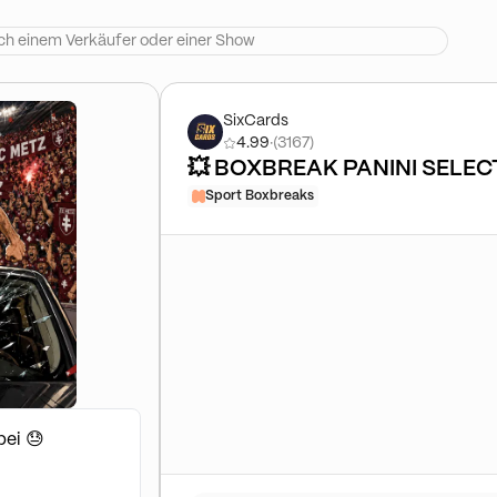
SixCards
4.99
·
(3167)
💥 BOXBREAK PANINI SELECT
Sport Boxbreaks
bei 😓