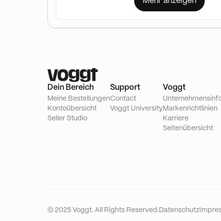
Mehr anzeigen
Dein Bereich
Support
Voggt
Meine Bestellungen
Contact
Unternehmensinf
Kontoübersicht
Voggt University
Markenrichtlinien
Seller Studio
Karriere
Seitenübersicht
© 2025 Voggt. All Rights Reserved.
Datenschutz
Impre