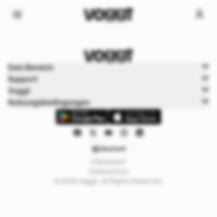
Home
Dein Bereich
Sport
Support
American Football
Voggt
Nutzungsbedingungen
Deutsch
Impressum
Datenschutz
© 2025 Voggt. All Rights Reserved.