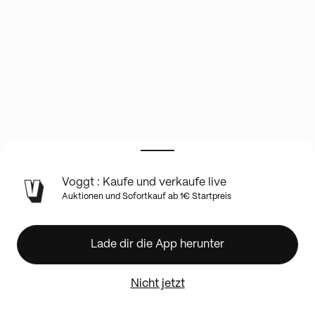
INFO
Voggt : Kaufe und verkaufe live
ZUR
Auktionen und Sofortkauf ab 1€ Startpreis
LIVE-
SHOW
Optic
Lade dir die App herunter
Preferred
+
Phoenix
Nicht jetzt
International
+