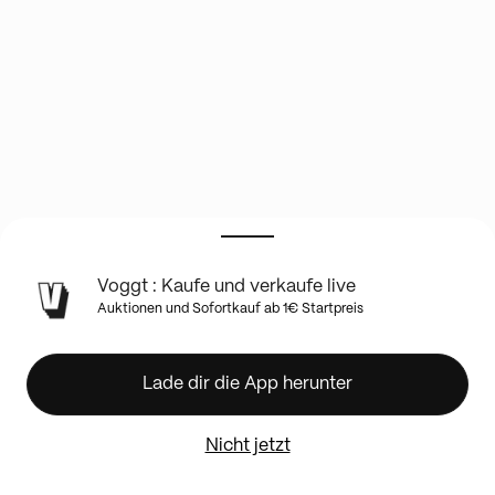
INFO
Voggt : Kaufe und verkaufe live
ZUR
Auktionen und Sofortkauf ab 1€ Startpreis
LIVE-
SHOW
Next
Lade dir die App herunter
Hobby
Boites
de
boosters
Nicht jetzt
One
Piece