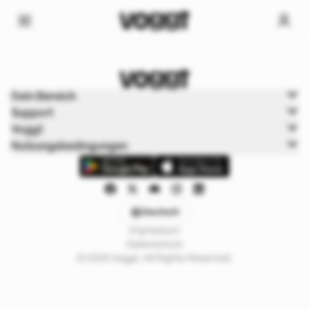
Home
Dein Bereich
Trading cards
Support
Shops
Voggt
Nutzungsbedingungen
Deutsch
Impressum
Datenschutz
© 2025 Voggt. All Rights Reserved.