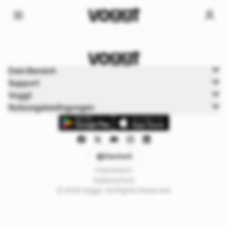
Home
Dein Bereich
Trading cards
Support
Shops
Voggt
Nutzungsbedingungen
Deutsch
Impressum
Datenschutz
© 2025 Voggt. All Rights Reserved.