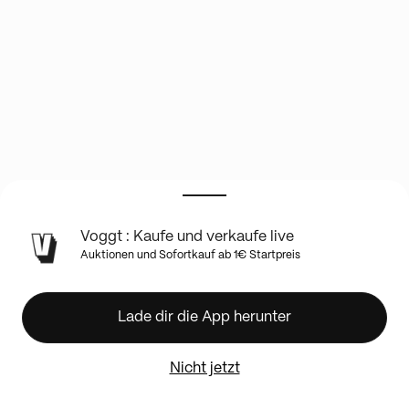
INFO
Voggt : Kaufe und verkaufe live
ZUR
Auktionen und Sofortkauf ab 1€ Startpreis
LIVE-
SHOW
LA
Lade dir die App herunter
BOUTIQUE
MAGIC
24/24
Nicht jetzt
COLLECTTCG
Envoi