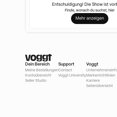
Entschuldigung! Die Show ist vor
Finde, wonach du suchst, hier
Mehr anzeigen
Dein Bereich
Support
Voggt
Meine Bestellungen
Contact
Unternehmensinf
Kontoübersicht
Voggt University
Markenrichtlinien
Seller Studio
Karriere
Seitenübersicht