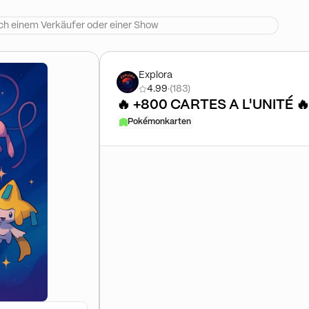
Explora
4.99
·
(183)
🔥 +800 CARTES A L'UNITÉ 🔥 F
Pokémonkarten