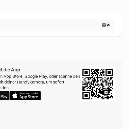
🔥
tzt die App
n App Store, Google Play, oder scanne den
t deiner Handykamera, um sofort
aden.