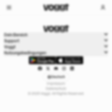
Home
Dein Bereich
Trading cards
Support
Pokémon Boxbreaks
Voggt
Nutzungsbedingungen
Deutsch
Impressum
Datenschutz
© 2025 Voggt. All Rights Reserved.