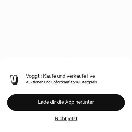
INFO
Voggt : Kaufe und verkaufe live
ZUR
Auktionen und Sofortkauf ab 1€ Startpreis
LIVE-
SHOW
DISPLAY
Lade dir die App herunter
XY
IMPACT
DES
Nicht jetzt
DESTINS
!!