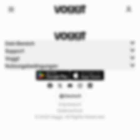
Home
Dein Bereich
Trading cards
Support
Pokémonkarten
Voggt
Nutzungsbedingungen
Deutsch
Impressum
Datenschutz
© 2025 Voggt. All Rights Reserved.