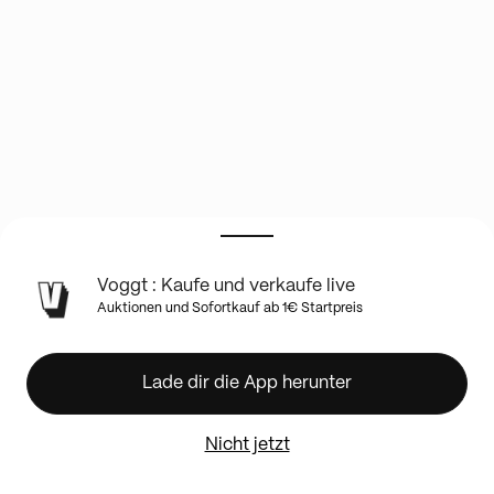
INFO
Voggt : Kaufe und verkaufe live
ZUR
Auktionen und Sofortkauf ab 1€ Startpreis
LIVE-
SHOW
🔥
Lade dir die App herunter
Einzelkarten-
Fieber!
Alle
Nicht jetzt
man
an