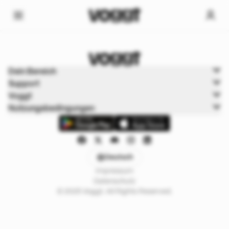
Home
Dein Bereich
Trading cards
Support
Pokémonkarten
Voggt
Nutzungsbedingungen
Deutsch
Impressum
Datenschutz
© 2025 Voggt. All Rights Reserved.