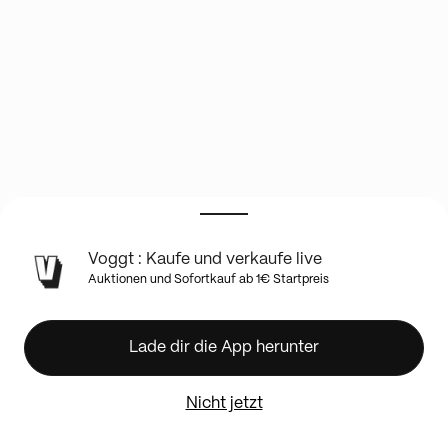
INFO
Voggt : Kaufe und verkaufe live
ZUR
Auktionen und Sofortkauf ab 1€ Startpreis
LIVE-
SHOW
Carte
Lade dir die App herunter
Pokemon
toutes
series
Nicht jetzt
(
XY,